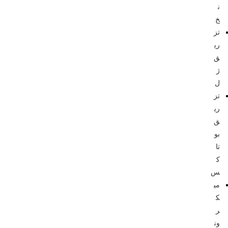
ن
خ
تز
ری
ق
ژ
ل
تز
ری
ق
بو
تا
ک
س
می
ک
ر
ون