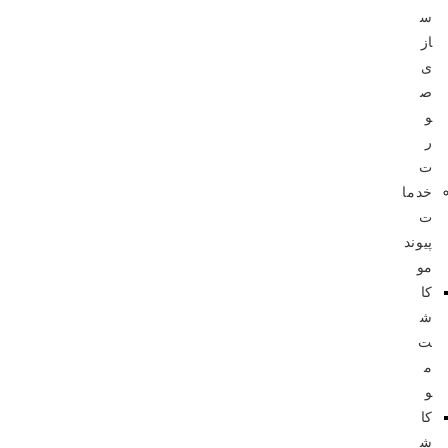
س
از
ی
ص
و
ر
ت
خدما
ت
پیوند
مو
کا
ش
ت
م
و
کا
ش