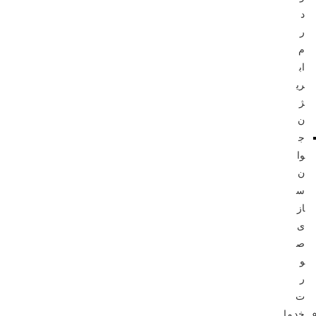
د
ر
م
اب
ری
ژ
ن
ج
وا
ن‌
س
از
ی
ص
و
ر
ت
خدما