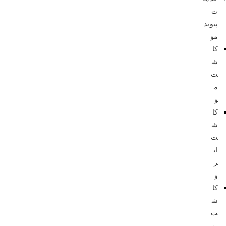
ت
پیوند
مو
کا
ش
ت
م
و
کا
ش
ت
اب
ر
و
کا
ش
ت
ری