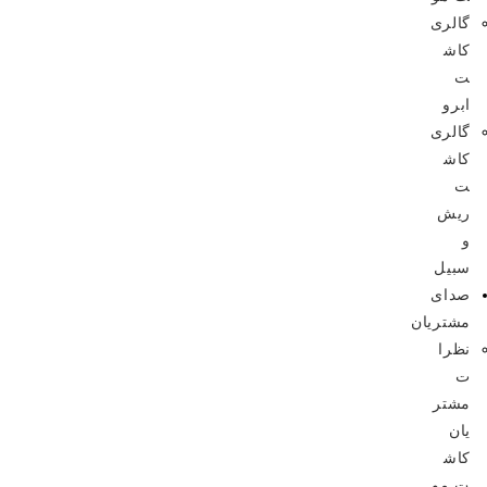
گالری
کاش
ت
ابرو
گالری
کاش
ت
ریش
و
سبیل
صدای
مشتریان
نظرا
ت
مشتر
یان
کاش
ت مو