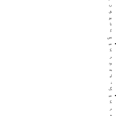
ری
ق
بو
تا
ک
س
می
ک
ر
ون
ید
لی
ن
گ
می
ک
ر
و