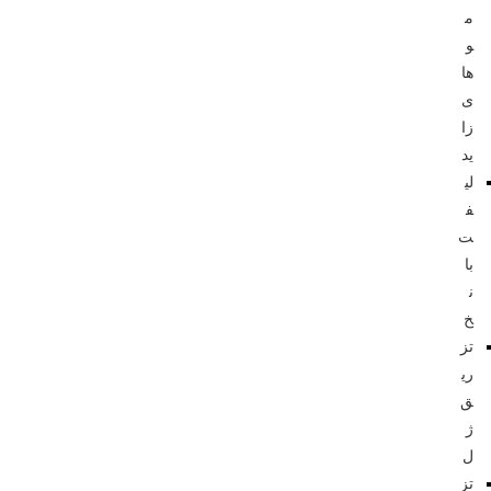
م
و
ها
ی
زا
ید
لی
ف
ت
با
ن
خ
تز
ری
ق
ژ
ل
تز