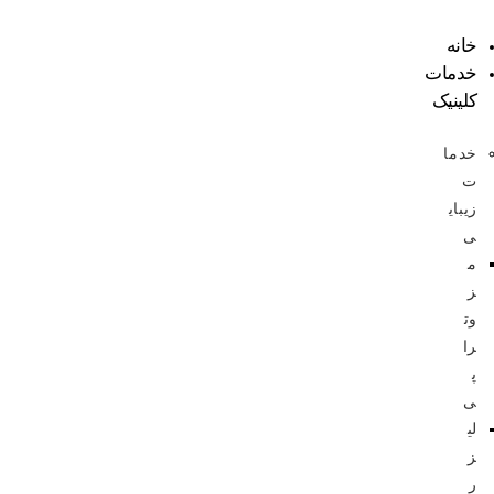
خانه
خدمات
کلینیک
خدما
ت
زیبای
ی
م
ز
وت
را
پ
ی
لی
ز
ر