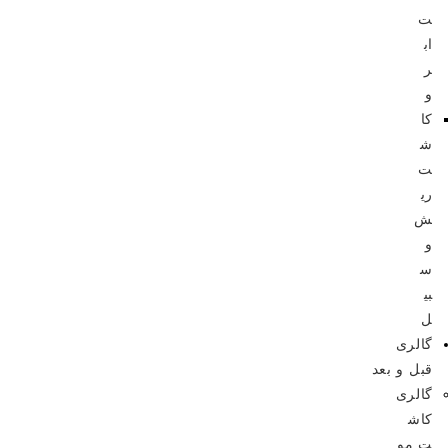
ت
اب
ر
و
کا
ش
ت
ری
ش
و
س
بی
ل
گالری
قبل و بعد
گالری
کاش
ت مو