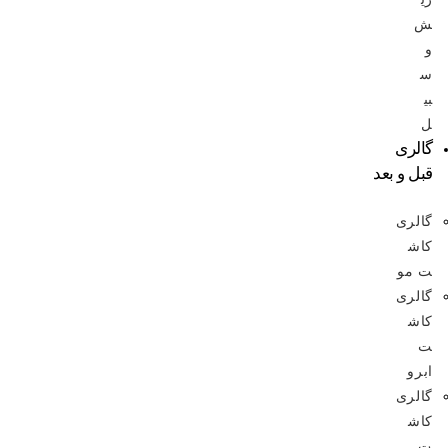
ش
و
س
بی
ل
گالری
قبل و بعد
گالری
کاش
ت مو
گالری
کاش
ت
ابرو
گالری
کاش
ت