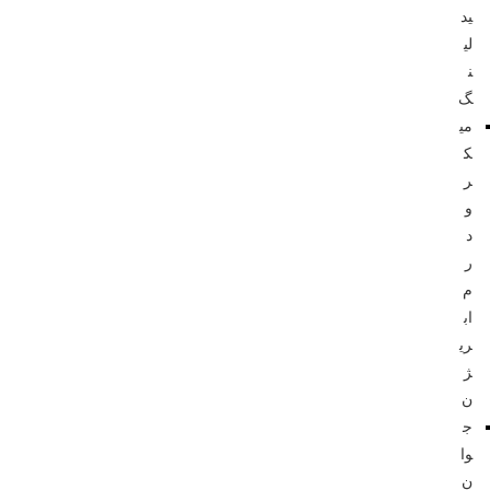
ید
لی
ن
گ
می
ک
ر
و
د
ر
م
اب
ری
ژ
ن
ج
وا
ن‌