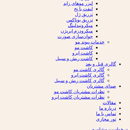
لیزر موهای زاید
لیفت با نخ
تزریق ژل
تزریق بوتاکس
میکرونیدلینگ
میکرودرم ابریژن
جوان‌سازی صورت
خدمات پیوند مو
کاشت مو
کاشت ابرو
کاشت ریش و سبیل
گالری قبل و بعد
گالری کاشت مو
گالری کاشت ابرو
گالری کاشت ریش و سبیل
صدای مشتریان
نظرات مشتریان کاشت مو
نظرات مشتریان کاشت ابرو
مقالات
درباره ما
تماس با ما
تور مجازی
درخواست مشاوره