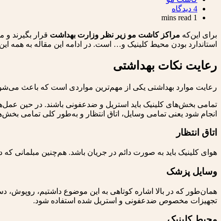
category:
Post
4 دیدگاه
comments:
Reading
1 mins read
time:
برای این‌که
مراکز کاشت مو زیر نظر وزارت بهداشت
قرار بگیرند و م
استاندارد بودن محیط کلینیک و… است. در ادامه این مقاله به همه این
رعایت نکات بهداشتی
رعایت موارد بهداشتی یکی از مهم‌ترین مواردی است که باعث می‌شود
تمامی بخش‌های کلینیک باید استریل و ضدعفونی باشند. در حین عم
انجام شود یعنی تمامی وسایل، اتاق انتظار و به‌طور کلی تمامی بخش‌ها
اتاق انتظار
هوای کلینیک باید به صورت دائم در جریان باشد. هم‌چنین مبلمانی که 
وسایل پزشک
همان‌طور که در بالا اشاره کوتاهی به این موضوع داشتیم، روپوش
تجهیزات مخصوص ضدعفونی و استریل شده استفاده شود.
محیط کلینیک