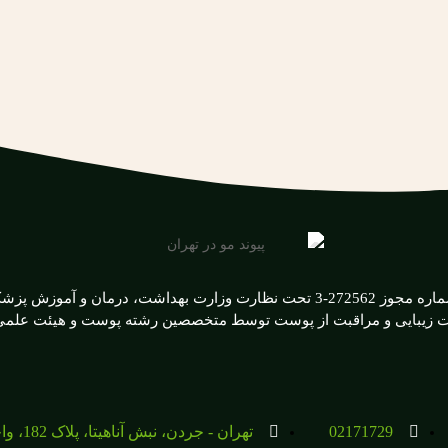
این مرکز با شماره مجوز 272562-3 تحت نظارت وزارت بهداشت، درمان و آمو
ات زیبایی و مراقبت از پوست توسط متخصصین رشته پوست و هیئت علمی 
02171729
تهران - جردن، نبش آناهیتا، پلاک 182، واحد 12