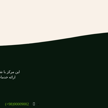
ارائه خدم
90009002(98+)