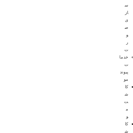
س
از
ی
ص
و
ر
ت
خدما
ت
پیوند
مو
کا
ش
ت
م
و
کا
ش