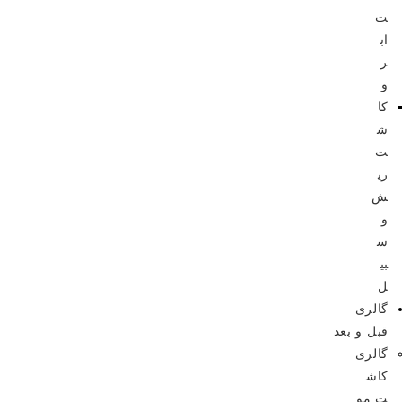
ت
اب
ر
و
کا
ش
ت
ری
ش
و
س
بی
ل
گالری
قبل و بعد
گالری
کاش
ت مو