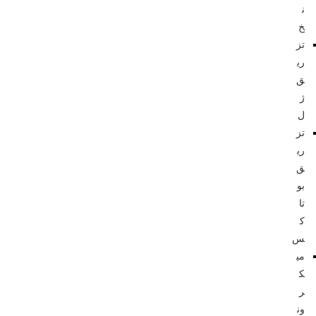
ن
خ
تز
ری
ق
ژ
ل
تز
ری
ق
بو
تا
ک
س
می
ک
ر
ون