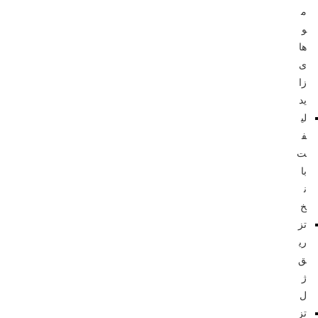
م
و
ها
ی
زا
ید
لی
ف
ت
با
ن
خ
تز
ری
ق
ژ
ل
تز