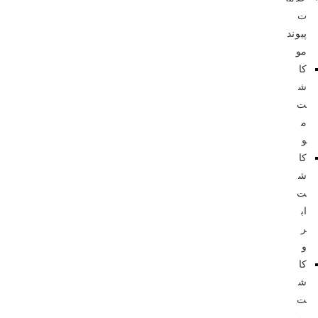
ت
پیوند
مو
کا
ش
ت
م
و
کا
ش
ت
اب
ر
و
کا
ش
ت
ری