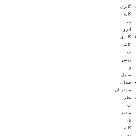
گالری
کاش
ت
ابرو
گالری
کاش
ت
ریش
و
سبیل
صدای
مشتریان
نظرا
ت
مشتر
یان
کاش
ت مو