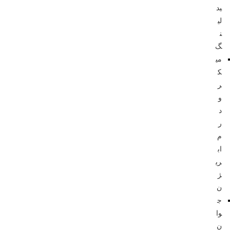
ید
لی
ن
گ
می
ک
ر
و
د
ر
م
اب
ری
ژ
ن
ج
وا
ن‌