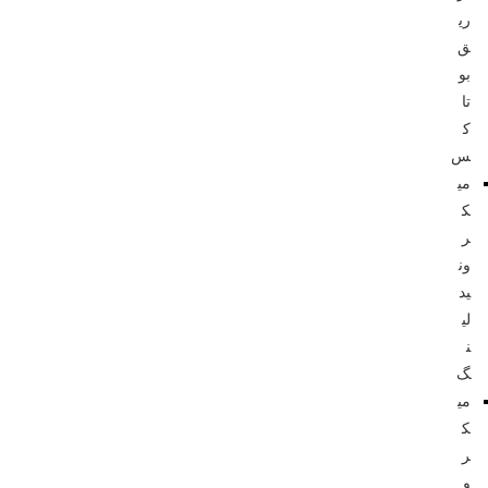
ری
ق
بو
تا
ک
س
می
ک
ر
ون
ید
لی
ن
گ
می
ک
ر
و