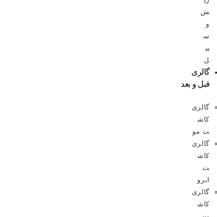
ش
و
س
بی
ل
گالری
قبل و بعد
گالری
کاش
ت مو
گالری
کاش
ت
ابرو
گالری
کاش
ت