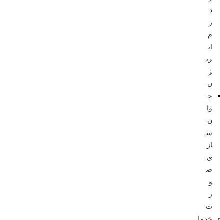
د
ر
م
اب
ری
ژ
ن
ج
وا
ن‌
س
از
ی
ص
و
ر
ت
خدما