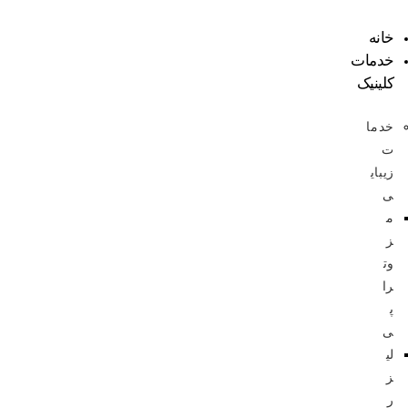
خانه
خدمات
کلینیک
خدما
ت
زیبای
ی
م
ز
وت
را
پ
ی
لی
ز
ر