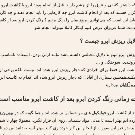
ه داشتن کثیفی و عرق را از چشم دارند. قبل از انجام پیوند ابرو یا
کاشت ابرو
ف
ران هستند که بعد از انجام کاشت ابرو چه کارهایی را باید انجام دهند و چه ک
اید این است که می‌توانیم ابروهایمان را رنگ بزنیم ؟ رنگ کردن ارو بعد از کا
مت شما عزیزان عرض کنیم اینکار کاملا میتواند انجام شو.
ایل ریزش ابرو چیست ؟
زش ابرو میتواند دلایل مختلفی داشته باشد مانند ارثی بودن، استفاده نامناسب 
روئیدی، سوختگی و …
شت ابرو فقط برای افرادی که دچار ریزش ابرو شده اند، نیست بلکه برخی از ا
کنند.همچنین بسیاری از آقایان که دچار ریزش ابرو شده اند اقدام به کاشت ابرو
رو آقایان
بپردازید.
ه زمانی رنگ کردن ابرو بعد از کاشت ابرو مناسب است
د از کاشت ابرو فولیکول های مو حساس تر شده اند و همانگونه که در
بهترین 
ده ایم بهتر است تا مدتی مواد شیمیایی روی آن قرار نگیرد. معمولا چهار تا شش
ید ،در غیر این صورت از انجام این کار خودداری کنید. بهتر است بدانید بین دو تا