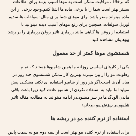
که برخلاف مراقبت ممکن است به موها آسیب بزنند.برای اطلاعات
بیشتر بهتر است شما را با برخی ماده ها اشنا کنیم.وجود برخی از این
ماده میتواند مضر باشد برای موهای شما برای مثال :سولفات ها،سدیم
لوریل سولفات. همچنین برای رفع موهای آسیب دیده میتوانید با
استفاده از روغن ها گیاهی مانند رزماری
تاثیر روغن رزماری را بر رشد
مو
هایتان مشاهده کنید.
شستشوی موها کمتر از حد معمول
یکی از کارهای اساسی روزانه ما همین شامپوها هستند که تمام
رطوبت مو را از بین میبرند.بهترین کار ممکن شستشوی چند روز در
میان آن ها است.اگر هر روز از شامپو استفاده ای نکنید مشکلی پیش
نمیاید اما نباید به استفاده نکردن از شامپو عادت کنید زیرا باعث باقی
ماندن آلودگ ها در سر میشود.در ادامه میتوانید به مطالعه مقاله
تاثیر
شامپو بر ریزش مو
بپردازید.
استفاده از نرم کننده مو در ریشه ها
برای استفاده از نرم کننده مو بهتر است از نیمه دوم مو به سمت پایین