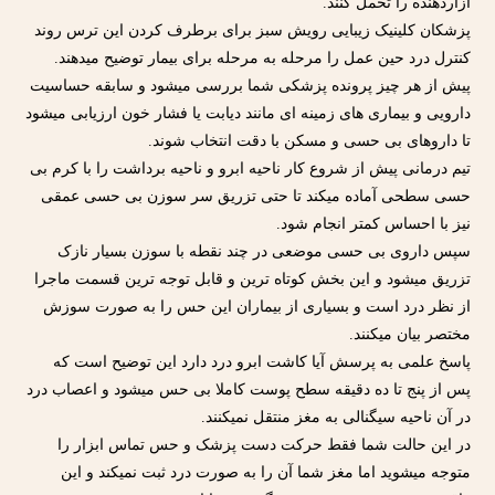
آزاردهنده را تحمل کنند.
پزشکان کلینیک زیبایی رویش سبز برای برطرف کردن این ترس روند
کنترل درد حین عمل را مرحله به مرحله برای بیمار توضیح میدهند.
پیش از هر چیز پرونده پزشکی شما بررسی میشود و سابقه حساسیت
دارویی و بیماری های زمینه ای مانند دیابت یا فشار خون ارزیابی میشود
تا داروهای بی حسی و مسکن با دقت انتخاب شوند.
تیم درمانی پیش از شروع کار ناحیه ابرو و ناحیه برداشت را با کرم بی
حسی سطحی آماده میکند تا حتی تزریق سر سوزن بی حسی عمقی
نیز با احساس کمتر انجام شود.
سپس داروی بی حسی موضعی در چند نقطه با سوزن بسیار نازک
تزریق میشود و این بخش کوتاه ترین و قابل توجه ترین قسمت ماجرا
از نظر درد است و بسیاری از بیماران این حس را به صورت سوزش
مختصر بیان میکنند.
پاسخ علمی به پرسش آیا کاشت ابرو درد دارد این توضیح است که
پس از پنج تا ده دقیقه سطح پوست کاملا بی حس میشود و اعصاب درد
در آن ناحیه سیگنالی به مغز منتقل نمیکنند.
در این حالت شما فقط حرکت دست پزشک و حس تماس ابزار را
متوجه میشوید اما مغز شما آن را به صورت درد ثبت نمیکند و این