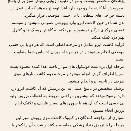
پزشکان متخصص پوست و مو در کلینیک زیبایی رویش سبز برای پاسخ
به پرسش آیا کاشت ابرو درد دارد ابتدا توضیح میدهند که این عمل در
دسته جراحی های سطحی با بی حسی موضعی قرار میگیرد.
بدن شما در حین کاشت ابرو وارد بیهوشی عمومی نمیشود و سیستم
عصبی مرکزی درگیر نمیشود و این نکته به کاهش ریسک ها و کنترل
بهتر درد کمک میکند.
فرآیند کاشت ابرو شامل دو مرحله اصلی است که هر دو با بی حسی
موضعی انجام میشوند و در هر مرحله میزان احساس شما متفاوت
است.
مرحله اول برداشت فولیکول های مو از ناحیه اهدا کننده معمولا پشت
سر یا اطراف گوش انجام میشود و مرحله دوم کاشت تارهای موی
ظریف در ناحیه ابرو انجام میشود.
پزشک متخصص در پاسخ علمی به این پرسش که آیا کاشت ابرو درد
دارد توضیح میدهد که بیشترین ناراحتی مربوط به لحظات تزریق اولیه
بی حسی است که آن هم با سوزن های بسیار ظریف و تکنیک آرام
تزریق انجام میشود.
بسیاری از مراجعه کنندگان در کلینیک کاشت موی رویش سبز این
مرحله را با تزریق دندانپزشکی مقایسه میکنند و شدت آن را کمتر یا