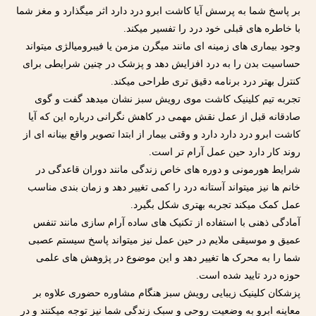
بر پاسخ شما به پرسش آیا کاشت ابرو درد دارد اثر میگذارد و مغز شما
با خاطره های قبلی خود درد را تفسیر میکند.
وجود بیماری های زمینه ای مانند میگرن مزمن یا فیبرومیالژی میتواند
حساسیت بدن را به درد افزایش دهد و پزشک در چنین شرایطی برای
کنترل بهتر درد برنامه دقیق تری طراحی میکند.
تجربه تیم کلینیک کاشت موی رویش سبز نشان میدهد گفت و گوی
صادقانه قبل از عمل نقش مهمی در کاهش نگرانی درباره این که آیا
کاشت ابرو درد دارد دارد و وقتی بیمار از ابتدا تصویر واقع بینانه ای از
روند کار دارد حین عمل آرام تر است.
شرایط هورمونی و دوره های خاص زندگی مانند دوران قاعدگی در
خانم ها نیز میتواند آستانه درد را کمی تغییر دهد و زمان بندی مناسب
عمل کمک میکند تجربه بهتری شکل بگیرد.
آمادگی ذهنی با استفاده از تکنیک های ساده آرام سازی مانند تنفس
عمیق و موسیقی ملایم در حین عمل نیز میتواند پاسخ سیستم عصبی
شما را به محرک ها تغییر دهد و این موضوع در پژوهش های علمی
حوزه درد تایید شده است.
پزشکان کلینیک زیبایی رویش سبز هنگام مشاوره حضوری علاوه بر
معاینه ابرو به وضعیت روحی و سبک زندگی شما نیز توجه میکنند و در