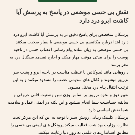
نقش بی حسی موضعی در پاسخ به پرسش آیا
کاشت ابرو درد دارد
پزشکان متخصص برای پاسخ دقیق تر به پرسش آیا کاشت ابرو درد
دارد ابتدا درباره مکانیسم بی حسی موضعی با بیمار صحبت میکنند.
بی حسی موضعی به زبان ساده پیام رسانی اعصاب حسی در ناحیه
پوست را برای مدتی موقت مهار میکند و اجازه نمیدهد سیگنال درد به
مغز برسد.
داروهایی مانند لیدوکائین با غلظت مناسب در ناحیه ابرو و پشت سر
تزریق میشوند و کانال های سدیمی عصب را مسدود میکنند و به این
ترتیب انتقال پیام درد مختل میشود.
تغییر دوز و نحوه تزریق بر اساس وزن سن وضعیت قلبی عروقی و
سابقه حساسیت شما انجام میشود و این نکته در ایمنی عمل و سلامت
شما نقش اساسی دارد.
پزشکان کلینیک زیبایی رویش سبز با توجه به این که این مرکز تحت
نظارت وزارت بهداشت فعالیت میکند پروتکل های ایمنی بی حسی را
مطابق استانداردهای علمی به روز دنیا رعایت میکنند.