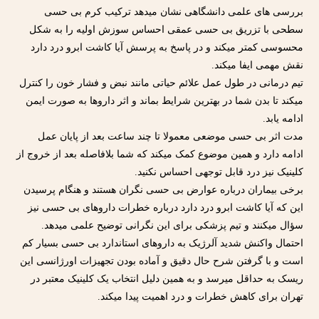
بررسی های علمی دانشگاهی نشان میدهد ترکیب کرم بی حسی
سطحی با تزریق بی حسی عمقی احساس سوزش اولیه را به شکل
محسوسی کمتر میکند و در پاسخ به پرسش آیا کاشت ابرو درد دارد
نقش مهمی ایفا میکند.
تیم درمانی در طول عمل علائم حیاتی مانند نبض و فشار خون را کنترل
میکند تا بدن شما در بهترین شرایط بماند و اثر داروها به صورت ایمن
ادامه یابد.
مدت اثر بی حسی موضعی معمولا تا چند ساعت بعد از پایان عمل
ادامه دارد و همین موضوع کمک میکند که شما بلافاصله بعد از خروج از
کلینیک نیز درد قابل توجهی احساس نکنید.
برخی بیماران درباره عوارض بی حسی نگران هستند و هنگام پرسیدن
این که آیا کاشت ابرو درد دارد درباره خطرات داروهای بی حسی نیز
سؤال میکنند و تیم پزشکی برای این نگرانی توضیح علمی میدهد.
احتمال واکنش شدید آلرژیک به داروهای استاندارد بی حسی بسیار کم
است و با گرفتن شرح حال دقیق و آماده بودن تجهیزات اورژانسی این
ریسک به حداقل میرسد و به همین دلیل انتخاب یک کلینیک معتبر در
تهران برای کاهش خطرات و درد اهمیت پیدا میکند.