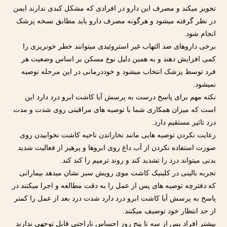
تجویز میکند و مصرف این دارو در افرادی که مشکل کبدی ندارند ایمن
در نظر گرفته میشود و هرگونه مصرف دارو باید مطابق نسخه پزشک
انجام شود.
برخی داروهای ضد التهاب غیر استروئیدی میتوانند خطر خونریزی را
کمی افزایش دهند و به همین دلیل نوع مسکن بر اساس وضعیت هر
فرد توسط پزشک انتخاب میشود و خوددرمانی در این مرحله توصیه
نمیشود.
نکته مهم برای پاسخ درست به پرسش آیا کاشت ابرو درد دارد این
است که میزان همکاری شما با توصیه های مراقبتی روی شدت و مدت
درد تاثیر مستقیم دارد.
رعایت نکردن توصیه هایی مانند نخاراندن ناحیه کاشت نخوابیدن روی
صورت استفاده نکردن از آب داغ روی ابروها و پرهیز از فعالیت شدید
بدنی میتواند درد را تشدید کند و روند ترمیم را کند کند.
تجربه بالینی در کلینیک کاشت موی رویش سبز نشان میدهد بیمارانی
که دفترچه توصیه های پس از عمل را به دقت مطالعه و اجرا میکنند در
پاسخ به پرسش آیا کاشت ابرو درد دارد شدت درد بعد از عمل را کمتر
از حد انتظار خود توصیف میکنند.
بیشتر افراد پس از سه تا پنج روز احساس ناراحتی قابل توجهی ندارند