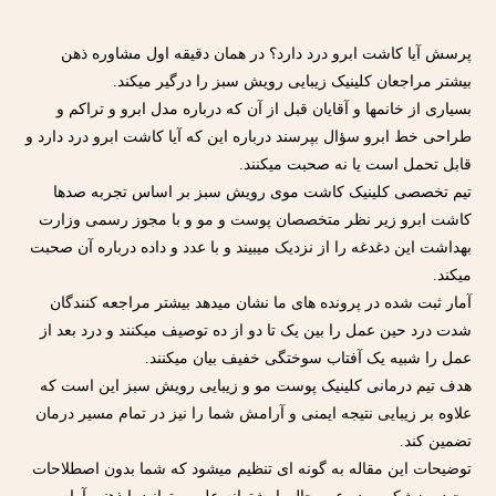
پرسش آیا کاشت ابرو درد دارد؟ در همان دقیقه اول مشاوره ذهن
بیشتر مراجعان کلینیک زیبایی رویش سبز را درگیر میکند.
بسیاری از خانمها و آقایان قبل از آن که درباره مدل ابرو و تراکم و
طراحی خط ابرو سؤال بپرسند درباره این که آیا کاشت ابرو درد دارد و
قابل تحمل است یا نه صحبت میکنند.
تیم تخصصی کلینیک کاشت موی رویش سبز بر اساس تجربه صدها
کاشت ابرو زیر نظر متخصصان پوست و مو و با مجوز رسمی وزارت
بهداشت این دغدغه را از نزدیک میبیند و با عدد و داده درباره آن صحبت
میکند.
آمار ثبت شده در پرونده های ما نشان میدهد بیشتر مراجعه کنندگان
شدت درد حین عمل را بین یک تا دو از ده توصیف میکنند و درد بعد از
عمل را شبیه یک آفتاب سوختگی خفیف بیان میکنند.
هدف تیم درمانی کلینیک پوست مو و زیبایی رویش سبز این است که
علاوه بر زیبایی نتیجه ایمنی و آرامش شما را نیز در تمام مسیر درمان
تضمین کند.
توضیحات این مقاله به گونه ای تنظیم میشود که شما بدون اصطلاحات