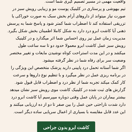
واقعیت مهمی در مسیر تصمیم گیری شما است.
تیم بیهوشی و پرستاری در کلینیک پوست مو و زیبایی رویش سبز در
صورت نیاز میتواند از داروهای آرام بخش سبک به صورت خوراکی یا
تزریقی استفاده کند تا اضطراب شما کمتر شود و پاسخ شما به پرسش
ذهنی آیا کاشت ابرو درد دارد به شکل کاملا اطمینان بخش شکل بگیرد.
مدیریت زمان عمل نیز روی احساس شما اثر میگذارد و در کلینیک
رویش سبز عمل کاشت ابرو معمولا حدود دو تا سه ساعت طول
میکشد و در این مدت استراحت کوتاه نوشیدن مایعات و تغییر مختصر
وضعیت سر برای رفاه شما در نظر گرفته میشود.
اگر شما آستانه تحمل درد پایینی دارید پزشک متخصص این ویژگی را
در برنامه ریزی عمل در نظر میگیرد و با تنظیم نوع داروها و سرعت
کار کمک میکند تجربه شما از نظر درد و اضطراب قابل قبول شود.
گزارش های ثبت شده در کلینیک کاشت موی رویش سبز نشان میدهد
بیشتر بیماران در پایان عمل وقتی دوباره میپرسیم آیا کاشت ابرو درد
دارد شدت ناراحتی حین عمل را بین صفر تا دو از ده ارزیابی میکنند و
این عدد قابل مقایسه با بسیاری از اعمال سرپایی ساده دیگر است.
کاشت ابرو بدون جراحی