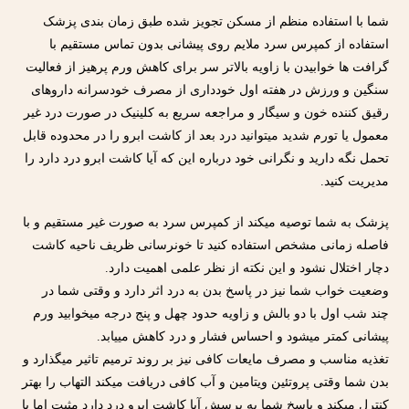
شما با استفاده منظم از مسکن تجویز شده طبق زمان بندی پزشک
استفاده از کمپرس سرد ملایم روی پیشانی بدون تماس مستقیم با
گرافت ها خوابیدن با زاویه بالاتر سر برای کاهش ورم پرهیز از فعالیت
سنگین و ورزش در هفته اول خودداری از مصرف خودسرانه داروهای
رقیق کننده خون و سیگار و مراجعه سریع به کلینیک در صورت درد غیر
معمول یا تورم شدید میتوانید درد بعد از کاشت ابرو را در محدوده قابل
تحمل نگه دارید و نگرانی خود درباره این که آیا کاشت ابرو درد دارد را
مدیریت کنید.
پزشک به شما توصیه میکند از کمپرس سرد به صورت غیر مستقیم و با
فاصله زمانی مشخص استفاده کنید تا خونرسانی ظریف ناحیه کاشت
دچار اختلال نشود و این نکته از نظر علمی اهمیت دارد.
وضعیت خواب شما نیز در پاسخ بدن به درد اثر دارد و وقتی شما در
چند شب اول با دو بالش و زاویه حدود چهل و پنج درجه میخوابید ورم
پیشانی کمتر میشود و احساس فشار و درد کاهش مییابد.
تغذیه مناسب و مصرف مایعات کافی نیز بر روند ترمیم تاثیر میگذارد و
بدن شما وقتی پروتئین ویتامین و آب کافی دریافت میکند التهاب را بهتر
کنترل میکند و پاسخ شما به پرسش آیا کاشت ابرو درد دارد مثبت اما با