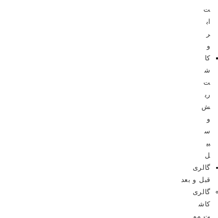
ت
اب
ر
و
کا
ش
ت
ری
ش
و
س
بی
ل
گالری
قبل و بعد
گالری
کاش
ت مو