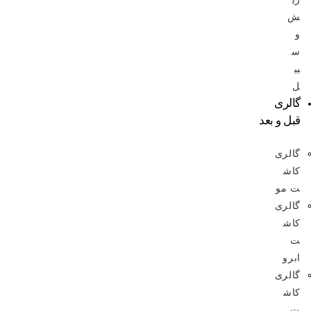
ش
و
س
بی
ل
گالری
قبل و بعد
گالری
کاش
ت مو
گالری
کاش
ت
ابرو
گالری
کاش
ت