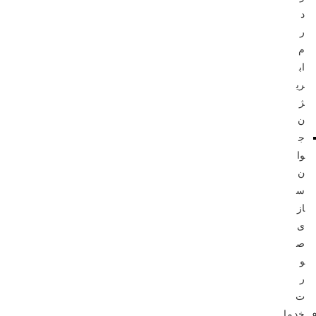
د
ر
م
اب
ری
ژ
ن
ج
وا
ن‌
س
از
ی
ص
و
ر
ت
خدما