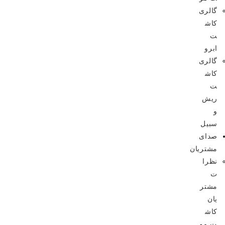
گالری
کاش
ت
ابرو
گالری
کاش
ت
ریش
و
سبیل
صدای
مشتریان
نظرا
ت
مشتر
یان
کاش
ت مو