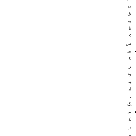
ری
ق
بو
تا
ک
س
می
ک
ر
ون
ید
لی
ن
گ
می
ک
ر
و