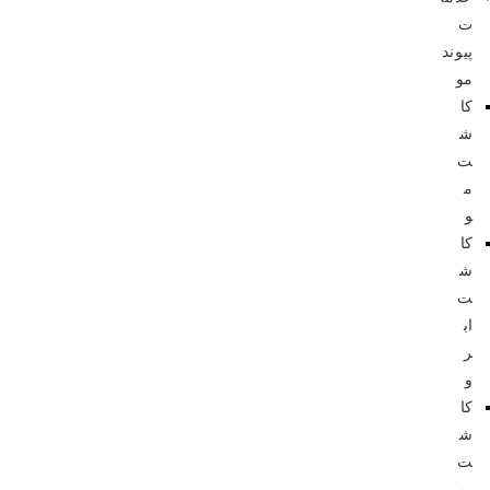
ت
پیوند
مو
کا
ش
ت
م
و
کا
ش
ت
اب
ر
و
کا
ش
ت
ری