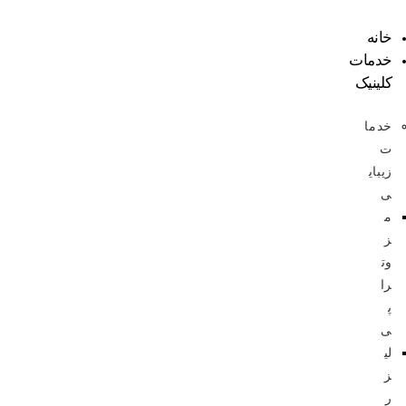
خانه
خدمات
کلینیک
خدما
ت
زیبای
ی
م
ز
وت
را
پ
ی
لی
ز
ر