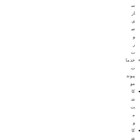
س
از
ی
ص
و
ر
ت
خدما
ت
پیوند
مو
کا
ش
ت
م
و
کا
ش