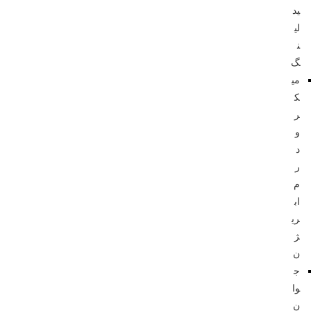
ید
لی
ن
گ
می
ک
ر
و
د
ر
م
اب
ری
ژ
ن
ج
وا
ن‌