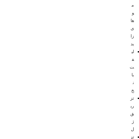
م
و
ها
ی
زا
ید
لی
ف
ت
با
ن
خ
تز
ری
ق
ژ
ل
تز