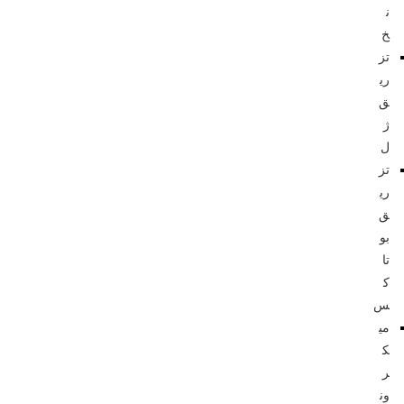
ن
خ
تز
ری
ق
ژ
ل
تز
ری
ق
بو
تا
ک
س
می
ک
ر
ون