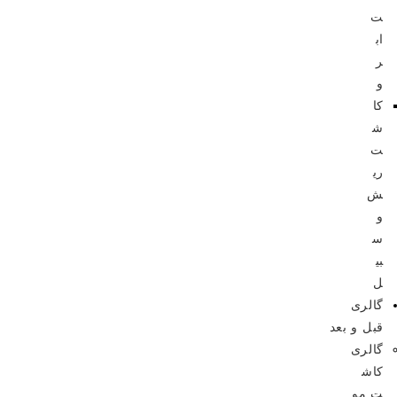
ت
اب
ر
و
کا
ش
ت
ری
ش
و
س
بی
ل
گالری
قبل و بعد
گالری
کاش
ت مو