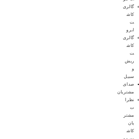
گالری
کاش
ت
ابرو
گالری
کاش
ت
ریش
و
سبیل
صدای
مشتریان
نظرا
ت
مشتر
یان
کاش
ت مو