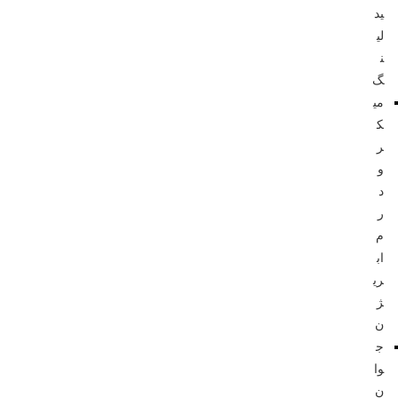
ید
لی
ن
گ
می
ک
ر
و
د
ر
م
اب
ری
ژ
ن
ج
وا
ن‌