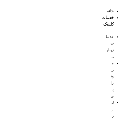
خانه
خدمات
کلینیک
خدما
ت
زیبای
ی
م
ز
وت
را
پ
ی
لی
ز
ر