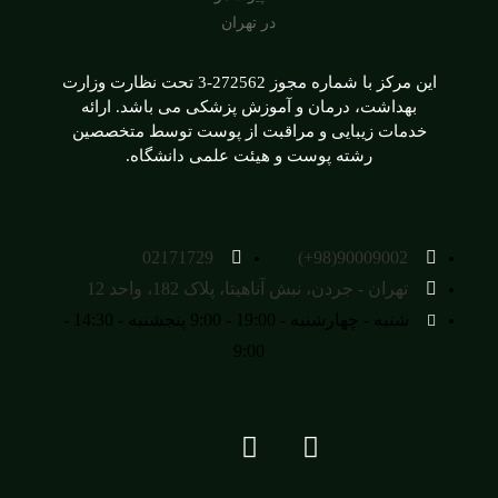
این مرکز با شماره مجوز 272562-3 تحت نظارت وزارت
بهداشت، درمان و آموزش پزشکی می باشد. ارائه
خدمات زیبایی و مراقبت از پوست توسط متخصصین
رشته پوست و هیئت علمی دانشگاه.
02171729
90009002(98+)
تهران - جردن، نبش آناهیتا، پلاک 182، واحد 12
شنبه - چهارشنبه - 19:00 - 9:00 پنجشنبه - 14:30 -
9:00