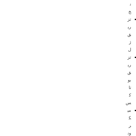
ن
خ
تز
ری
ق
ژ
ل
تز
ری
ق
بو
تا
ک
س
می
ک
ر
ون