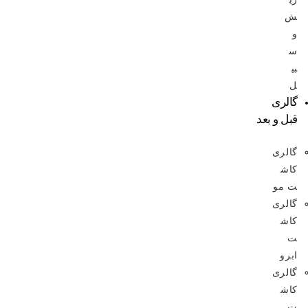
ش
و
س
بی
ل
گالری
قبل و بعد
گالری
کاش
ت مو
گالری
کاش
ت
ابرو
گالری
کاش
ت