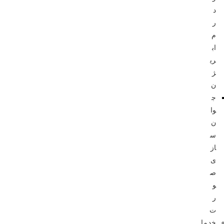
د
ر
م
اب
ری
ژ
ن
ج
وا
ن‌
س
از
ی
ص
و
ر
ت
خدما