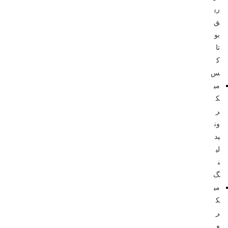
ری
ق
بو
تا
ک
س
می
ک
ر
ون
ید
لی
ن
گ
می
ک
ر
و