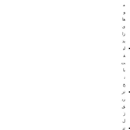
م
و
ها
ی
زا
ید
لی
ف
ت
با
ن
خ
تز
ری
ق
ژ
ل
تز