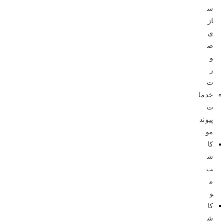
س
از
ی
ص
و
ر
ت
خدما
ت
پیوند
مو
کا
ش
ت
م
و
کا
ش