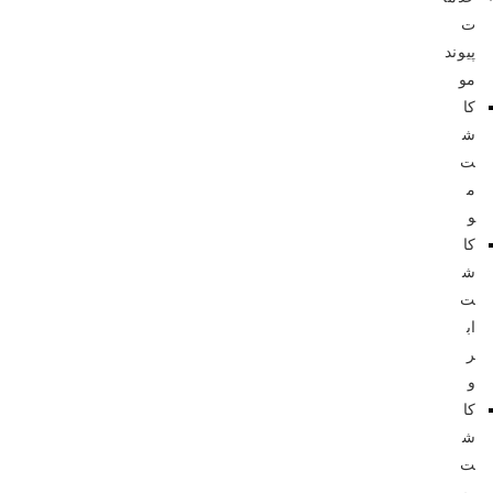
ت
پیوند
مو
کا
ش
ت
م
و
کا
ش
ت
اب
ر
و
کا
ش
ت
ری